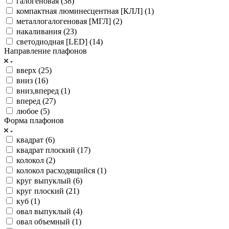
галогеновая (
38
)
компактная люминесцентная [КЛЛ] (
1
)
металлогалогеновая [МГЛ] (
2
)
накаливания (
23
)
светодиодная [LED] (
14
)
Направление плафонов
вверх (
25
)
вниз (
16
)
вниз,вперед (
1
)
вперед (
27
)
любое (
5
)
Форма плафонов
квадрат (
6
)
квадрат плоский (
17
)
колокол (
2
)
колокол расходящийся (
1
)
круг выпуклый (
6
)
круг плоский (
21
)
куб (
1
)
овал выпуклый (
4
)
овал объемный (
1
)