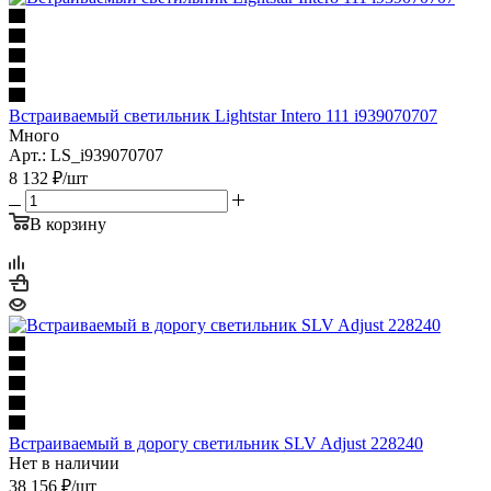
Встраиваемый светильник Lightstar Intero 111 i939070707
Много
Арт.: LS_i939070707
8 132
₽
/шт
В корзину
Встраиваемый в дорогу светильник SLV Adjust 228240
Нет в наличии
38 156
₽
/шт