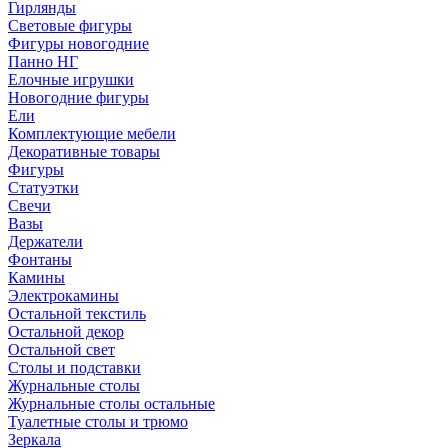
Гирлянды
Световые фигуры
Фигуры новогодние
Панно НГ
Елочные игрушки
Новогодние фигуры
Ели
Комплектующие мебели
Декоративные товары
Фигуры
Статуэтки
Свечи
Вазы
Держатели
Фонтаны
Камины
Электрокамины
Остальной текстиль
Остальной декор
Остальной свет
Столы и подставки
Журнальные столы
Журнальные столы остальные
Туалетные столы и трюмо
Зеркала