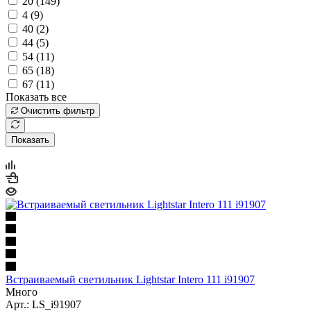
20 (
149
)
4 (
9
)
40 (
2
)
44 (
5
)
54 (
11
)
65 (
18
)
67 (
11
)
Показать все
Очистить фильтр
Показать
Встраиваемый светильник Lightstar Intero 111 i91907
Много
Арт.: LS_i91907