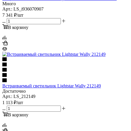
Много
Арт.: LS_i936070907
7 341
₽
/шт
В корзину
Встраиваемый светильник Lightstar Wally 212149
Достаточно
Арт.: LS_212149
1 113
₽
/шт
В корзину