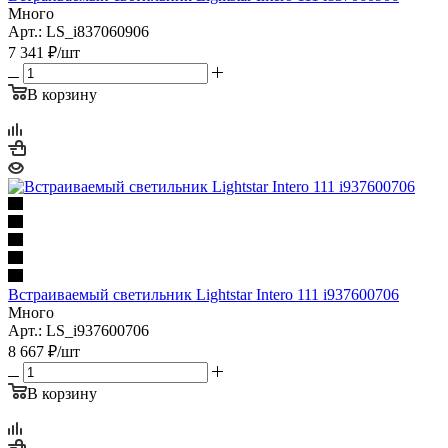
Много
Арт.: LS_i837060906
7 341
₽
/шт
В корзину
Встраиваемый светильник Lightstar Intero 111 i937600706
Много
Арт.: LS_i937600706
8 667
₽
/шт
В корзину