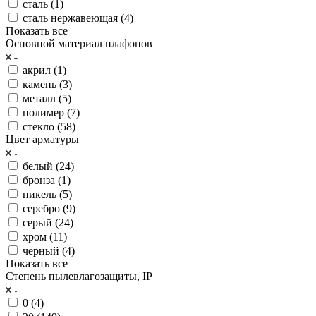
сталь (
1
)
сталь нержавеющая (
4
)
Показать все
Основной материал плафонов
акрил (
1
)
камень (
3
)
металл (
5
)
полимер (
7
)
стекло (
58
)
Цвет арматуры
белый (
24
)
бронза (
1
)
никель (
5
)
серебро (
9
)
серый (
24
)
хром (
11
)
черный (
4
)
Показать все
Степень пылевлагозащиты, IP
0 (
4
)