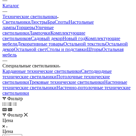
—
Каталог
—
Технические светильники
Светильники
Люстры
Бра
Споты
Настольные
лампы
Торшеры
Уличные
светильники
Лампочки
Комплектующие
светильников
Садовый декор
Новый год
Комплектующие
мебели
Декоративные товары
Остальной текстиль
Остальной
декор
Остальной свет
Столы и подставки
Шторы
Остальная
мебель
—
Специальные светильники
Карданные технические светильники
Светодиодные
технические светильники
Потолочные технические
светильники
Трековые технические светильники
Настенные
технические светильники
Настенно-потолочные технические
светильники
Фильтр
Фильтр
Цена
Цена