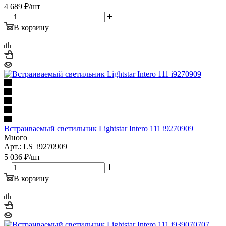
4 689
₽
/шт
В корзину
Встраиваемый светильник Lightstar Intero 111 i9270909
Много
Арт.: LS_i9270909
5 036
₽
/шт
В корзину