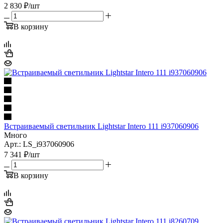
2 830
₽
/шт
В корзину
Встраиваемый светильник Lightstar Intero 111 i937060906
Много
Арт.: LS_i937060906
7 341
₽
/шт
В корзину