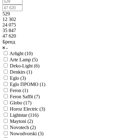
529
12 302
24 075
35 847
47 620
Бренд
Arlight (
10
)
Arte Lamp (
5
)
Deko-Light (
6
)
Denkirs (
1
)
Eglo (
3
)
Eglo ПРОМО (
1
)
Feron (
1
)
Feron Saffit (
7
)
Globo (
17
)
Horoz Electric (
3
)
Lightstar (
116
)
Maytoni (
2
)
Novotech (
2
)
Nowodvorski (
3
)