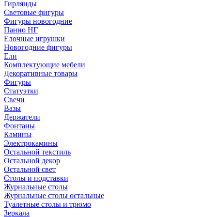
Гирлянды
Световые фигуры
Фигуры новогодние
Панно НГ
Елочные игрушки
Новогодние фигуры
Ели
Комплектующие мебели
Декоративные товары
Фигуры
Статуэтки
Свечи
Вазы
Держатели
Фонтаны
Камины
Электрокамины
Остальной текстиль
Остальной декор
Остальной свет
Столы и подставки
Журнальные столы
Журнальные столы остальные
Туалетные столы и трюмо
Зеркала