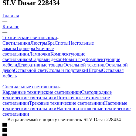
SLV Dasar 228434
Главная
—
Каталог
—
Технические светильники
Светильники
Люстры
Бра
Споты
Настольные
лампы
Торшеры
Уличные
светильники
Лампочки
Комплектующие
светильников
Садовый декор
Новый год
Комплектующие
мебели
Декоративные товары
Остальной текстиль
Остальной
декор
Остальной свет
Столы и подставки
Шторы
Остальная
мебель
—
Специальные светильники
Карданные технические светильники
Светодиодные
технические светильники
Потолочные технические
светильники
Трековые технические светильники
Настенные
технические светильники
Настенно-потолочные технические
светильники
—
Встраиваемый в дорогу светильник SLV Dasar 228434