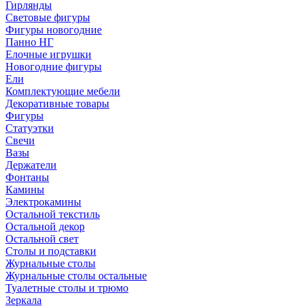
Гирлянды
Световые фигуры
Фигуры новогодние
Панно НГ
Елочные игрушки
Новогодние фигуры
Ели
Комплектующие мебели
Декоративные товары
Фигуры
Статуэтки
Свечи
Вазы
Держатели
Фонтаны
Камины
Электрокамины
Остальной текстиль
Остальной декор
Остальной свет
Столы и подставки
Журнальные столы
Журнальные столы остальные
Туалетные столы и трюмо
Зеркала