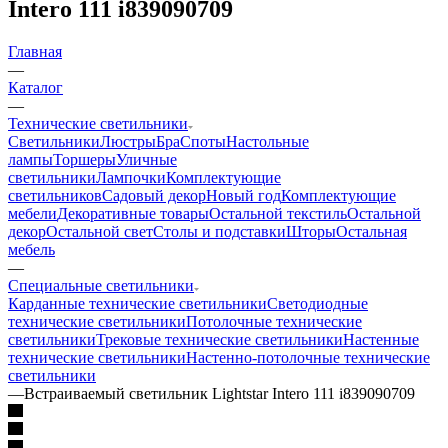
Intero 111 i839090709
Главная
—
Каталог
—
Технические светильники
Светильники
Люстры
Бра
Споты
Настольные
лампы
Торшеры
Уличные
светильники
Лампочки
Комплектующие
светильников
Садовый декор
Новый год
Комплектующие
мебели
Декоративные товары
Остальной текстиль
Остальной
декор
Остальной свет
Столы и подставки
Шторы
Остальная
мебель
—
Специальные светильники
Карданные технические светильники
Светодиодные
технические светильники
Потолочные технические
светильники
Трековые технические светильники
Настенные
технические светильники
Настенно-потолочные технические
светильники
—
Встраиваемый светильник Lightstar Intero 111 i839090709