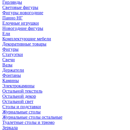
Гирлянды
Световые фигуры
Фигуры новогодние
Панно НГ
Елочные игрушки
Новогодние фигуры
Ели
Комплектующие мебели
Декоративные товары
Фигуры
Статуэтки
Свечи
Вазы
Держатели
Фонтаны
Камины
Электрокамины
Остальной текстиль
Остальной декор
Остальной свет
Столы и подставки
Журнальные столы
Журнальные столы остальные
Туалетные столы и трюмо
Зеркала