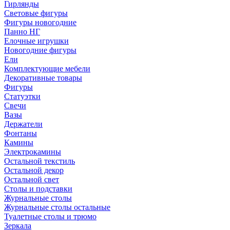
Гирлянды
Световые фигуры
Фигуры новогодние
Панно НГ
Елочные игрушки
Новогодние фигуры
Ели
Комплектующие мебели
Декоративные товары
Фигуры
Статуэтки
Свечи
Вазы
Держатели
Фонтаны
Камины
Электрокамины
Остальной текстиль
Остальной декор
Остальной свет
Столы и подставки
Журнальные столы
Журнальные столы остальные
Туалетные столы и трюмо
Зеркала