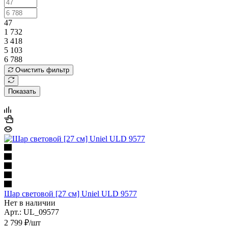
47
1 732
3 418
5 103
6 788
Очистить фильтр
Показать
Шар световой [27 см] Uniel ULD 9577
Нет в наличии
Арт.: UL_09577
2 799
₽
/шт