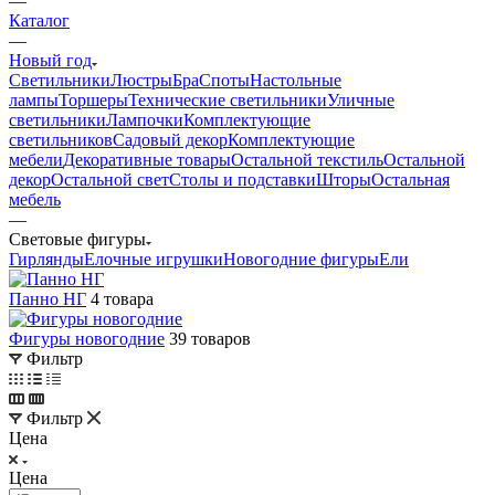
—
Каталог
—
Новый год
Светильники
Люстры
Бра
Споты
Настольные
лампы
Торшеры
Технические светильники
Уличные
светильники
Лампочки
Комплектующие
светильников
Садовый декор
Комплектующие
мебели
Декоративные товары
Остальной текстиль
Остальной
декор
Остальной свет
Столы и подставки
Шторы
Остальная
мебель
—
Световые фигуры
Гирлянды
Елочные игрушки
Новогодние фигуры
Ели
Панно НГ
4 товара
Фигуры новогодние
39 товаров
Фильтр
Фильтр
Цена
Цена