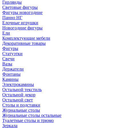
Гирлянды
Световые фигуры
Фигуры новогодние
Панно НГ
Елочные игрушки
Новогодние фигуры
Ели
Комплектующие мебели
Декоративные товары
Фигуры
Статуэтки
Свечи
Вазы
Держатели
Фонтаны
Камины
Электрокамины
Остальной текстиль
Остальной декор
Остальной свет
Столы и подставки
Журнальные столы
Журнальные столы остальные
Туалетные столы и трюмо
Зеркала