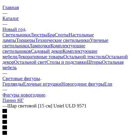
Главная
—
Каталог
—
Новый год
Светильники
Люстры
Бра
Споты
Настольные
лампы
Торшеры
Технические светильники
Уличные
светильники
Лампочки
Комплектующие
светильников
Садовый декор
Комплектующие
мебели
Декоративные товары
Остальной текстиль
Остальной
декор
Остальной свет
Столы и подставки
Шторы
Остальная
мебель
—
Световые фигуры
Гирлянды
Елочные игрушки
Новогодние фигуры
Ели
—
Фигуры новогодние
Панно НГ
—
Шар световой [15 см] Uniel ULD 9571