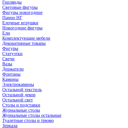
Гирлянды
Световые фигуры
Фигуры новогодние
Панно НГ
Елочные игрушки
Новогодние фигуры
Ели
Комплектующие мебели
Декоративные товары
Фигуры
Статуэтки
Свечи
Вазы
Держатели
Фонтаны
Камины
Электрокамины
Остальной текстиль
Остальной декор
Остальной свет
Столы и подставки
Журнальные столы
Журнальные столы остальные
Туалетные столы и трюмо
Зеркала