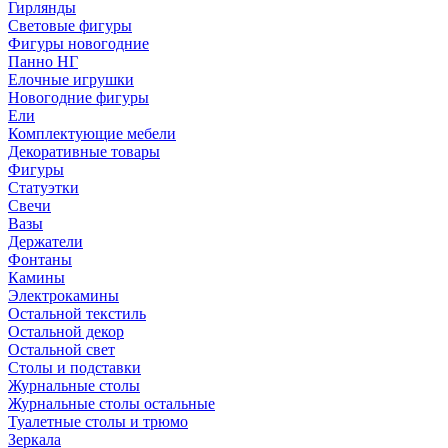
Гирлянды
Световые фигуры
Фигуры новогодние
Панно НГ
Елочные игрушки
Новогодние фигуры
Ели
Комплектующие мебели
Декоративные товары
Фигуры
Статуэтки
Свечи
Вазы
Держатели
Фонтаны
Камины
Электрокамины
Остальной текстиль
Остальной декор
Остальной свет
Столы и подставки
Журнальные столы
Журнальные столы остальные
Туалетные столы и трюмо
Зеркала