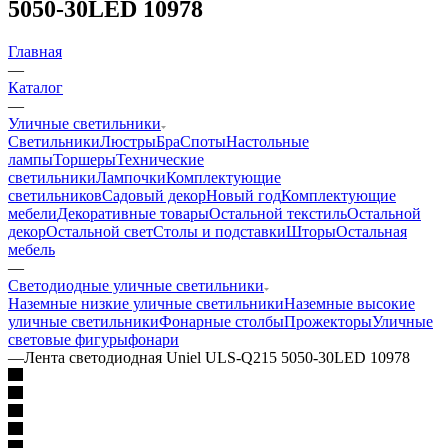
5050-30LED 10978
Главная
—
Каталог
—
Уличные светильники
Светильники
Люстры
Бра
Споты
Настольные
лампы
Торшеры
Технические
светильники
Лампочки
Комплектующие
светильников
Садовый декор
Новый год
Комплектующие
мебели
Декоративные товары
Остальной текстиль
Остальной
декор
Остальной свет
Столы и подставки
Шторы
Остальная
мебель
—
Светодиодные уличные светильники
Наземные низкие уличные светильники
Наземные высокие
уличные светильники
Фонарные столбы
Прожекторы
Уличные
световые фигуры
фонари
—
Лента светодиодная Uniel ULS-Q215 5050-30LED 10978