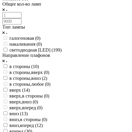
Общее кол-во ламп
Тип лампы
галогеновая (
0
)
накаливания (
0
)
светодиодная [LED] (
199
)
Направление плафонов
в стороны (
10
)
в стороны,вверх (
0
)
в стороны,вниз (
2
)
в стороны,любое (
0
)
вверх (
14
)
вверх,в стороны (
0
)
вверх,вниз (
0
)
вверх,вперед (
0
)
вниз (
13
)
вниз,в стороны (
0
)
вниз,вперед (
12
)
вперед (
30
)