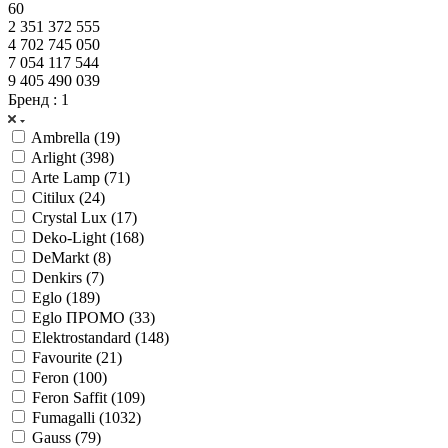
60
2 351 372 555
4 702 745 050
7 054 117 544
9 405 490 039
Бренд
: 1
Ambrella (
19
)
Arlight (
398
)
Arte Lamp (
71
)
Citilux (
24
)
Crystal Lux (
17
)
Deko-Light (
168
)
DeMarkt (
8
)
Denkirs (
7
)
Eglo (
189
)
Eglo ПРОМО (
33
)
Elektrostandard (
148
)
Favourite (
21
)
Feron (
100
)
Feron Saffit (
109
)
Fumagalli (
1032
)
Gauss (
79
)