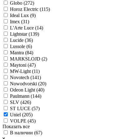
Globo (
272
)
Horoz Electric (
115
)
Ideal Lux (
9
)
Imex (
31
)
L'Arte Luce (
14
)
Lightstar (
139
)
Lucide (
36
)
Lussole (
6
)
Mantra (
84
)
MARKSLOJD (
2
)
Maytoni (
47
)
MW-Light (
11
)
Novotech (
141
)
Nowodvorski (
20
)
Odeon Light (
40
)
Paulmann (
144
)
SLV (
426
)
ST LUCE (
57
)
Uniel (
205
)
VOLPE (
45
)
Показать все
В наличии (
67
)