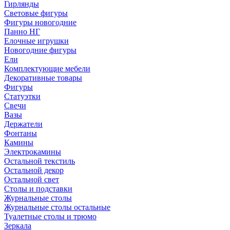
Гирлянды
Световые фигуры
Фигуры новогодние
Панно НГ
Елочные игрушки
Новогодние фигуры
Ели
Комплектующие мебели
Декоративные товары
Фигуры
Статуэтки
Свечи
Вазы
Держатели
Фонтаны
Камины
Электрокамины
Остальной текстиль
Остальной декор
Остальной свет
Столы и подставки
Журнальные столы
Журнальные столы остальные
Туалетные столы и трюмо
Зеркала