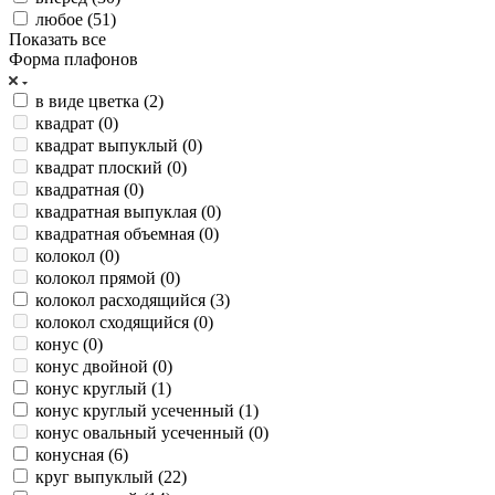
любое (
51
)
Показать все
Форма плафонов
в виде цветка (
2
)
квадрат (
0
)
квадрат выпуклый (
0
)
квадрат плоский (
0
)
квадратная (
0
)
квадратная выпуклая (
0
)
квадратная объемная (
0
)
колокол (
0
)
колокол прямой (
0
)
колокол расходящийся (
3
)
колокол сходящийся (
0
)
конус (
0
)
конус двойной (
0
)
конус круглый (
1
)
конус круглый усеченный (
1
)
конус овальный усеченный (
0
)
конусная (
6
)
круг выпуклый (
22
)