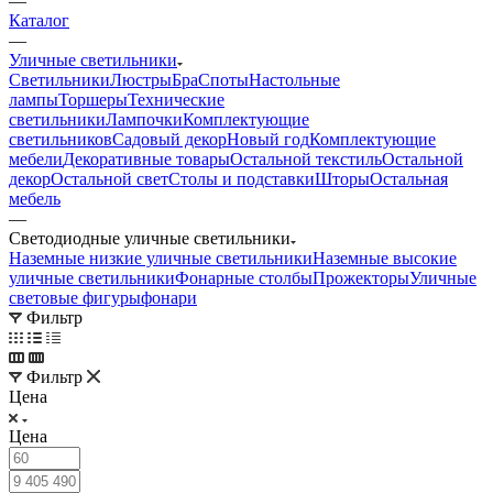
—
Каталог
—
Уличные светильники
Светильники
Люстры
Бра
Споты
Настольные
лампы
Торшеры
Технические
светильники
Лампочки
Комплектующие
светильников
Садовый декор
Новый год
Комплектующие
мебели
Декоративные товары
Остальной текстиль
Остальной
декор
Остальной свет
Столы и подставки
Шторы
Остальная
мебель
—
Светодиодные уличные светильники
Наземные низкие уличные светильники
Наземные высокие
уличные светильники
Фонарные столбы
Прожекторы
Уличные
световые фигуры
фонари
Фильтр
Фильтр
Цена
Цена