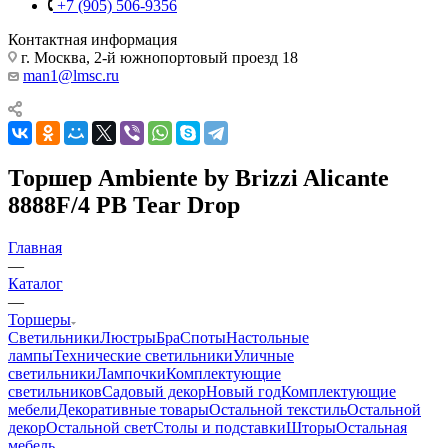
+7 (905) 506-9356
Контактная информация
г. Москва, 2-й южнопортовый проезд 18
man1@lmsc.ru
Торшер Ambiente by Brizzi Alicante
8888F/4 PB Tear Drop
Главная
—
Каталог
—
Торшеры
Светильники
Люстры
Бра
Споты
Настольные
лампы
Технические светильники
Уличные
светильники
Лампочки
Комплектующие
светильников
Садовый декор
Новый год
Комплектующие
мебели
Декоративные товары
Остальной текстиль
Остальной
декор
Остальной свет
Столы и подставки
Шторы
Остальная
мебель