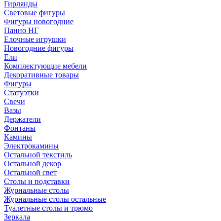
Гирлянды
Световые фигуры
Фигуры новогодние
Панно НГ
Елочные игрушки
Новогодние фигуры
Ели
Комплектующие мебели
Декоративные товары
Фигуры
Статуэтки
Свечи
Вазы
Держатели
Фонтаны
Камины
Электрокамины
Остальной текстиль
Остальной декор
Остальной свет
Столы и подставки
Журнальные столы
Журнальные столы остальные
Туалетные столы и трюмо
Зеркала