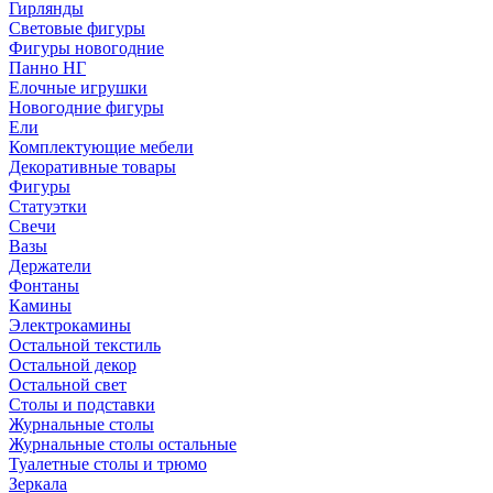
Гирлянды
Световые фигуры
Фигуры новогодние
Панно НГ
Елочные игрушки
Новогодние фигуры
Ели
Комплектующие мебели
Декоративные товары
Фигуры
Статуэтки
Свечи
Вазы
Держатели
Фонтаны
Камины
Электрокамины
Остальной текстиль
Остальной декор
Остальной свет
Столы и подставки
Журнальные столы
Журнальные столы остальные
Туалетные столы и трюмо
Зеркала