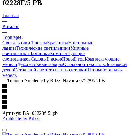
02228F/5 PB
Главная
—
Каталог
—
Торшеры
Светильники
Люстры
Бра
Споты
Настольные
лампы
Технические светильники
Уличные
светильники
Лампочки
Комплектующие
светильников
Садовый декор
Новый год
Комплектующие
мебели
Декоративные товары
Остальной текстиль
Остальной
декор
Остальной свет
Столы и подставки
Шторы
Остальная
мебель
—
Торшер Ambiente by Brizzi Navarra 02228F/5 PB
Артикул:
BA_02228f_5_pb
Ambiente by Brizzi