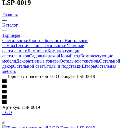
LSP-0019
Главная
—
Каталог
—
Торшеры
Светильники
Люстры
Бра
Споты
Настольные
лампы
Технические светильники
Уличные
светильники
Лампочки
Комплектующие
светильников
Садовый декор
Новый год
Комплектующие
мебели
Декоративные товары
Остальной текстиль
Остальной
декор
Остальной свет
Столы и подставки
Шторы
Остальная
мебель
—
Торшер с подсветкой LGO Douglas LSP-0019
Артикул:
LSP-0019
LGO