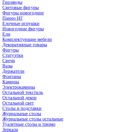
Гирлянды
Световые фигуры
Фигуры новогодние
Панно НГ
Елочные игрушки
Новогодние фигуры
Ели
Комплектующие мебели
Декоративные товары
Фигуры
Статуэтки
Свечи
Вазы
Держатели
Фонтаны
Камины
Электрокамины
Остальной текстиль
Остальной декор
Остальной свет
Столы и подставки
Журнальные столы
Журнальные столы остальные
Туалетные столы и трюмо
Зеркала