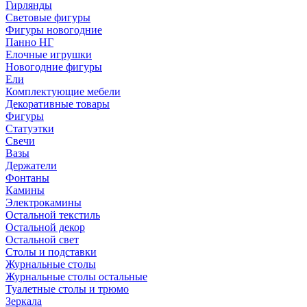
Гирлянды
Световые фигуры
Фигуры новогодние
Панно НГ
Елочные игрушки
Новогодние фигуры
Ели
Комплектующие мебели
Декоративные товары
Фигуры
Статуэтки
Свечи
Вазы
Держатели
Фонтаны
Камины
Электрокамины
Остальной текстиль
Остальной декор
Остальной свет
Столы и подставки
Журнальные столы
Журнальные столы остальные
Туалетные столы и трюмо
Зеркала