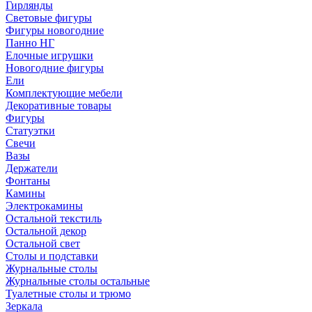
Гирлянды
Световые фигуры
Фигуры новогодние
Панно НГ
Елочные игрушки
Новогодние фигуры
Ели
Комплектующие мебели
Декоративные товары
Фигуры
Статуэтки
Свечи
Вазы
Держатели
Фонтаны
Камины
Электрокамины
Остальной текстиль
Остальной декор
Остальной свет
Столы и подставки
Журнальные столы
Журнальные столы остальные
Туалетные столы и трюмо
Зеркала