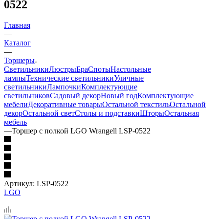
0522
Главная
—
Каталог
—
Торшеры
Светильники
Люстры
Бра
Споты
Настольные
лампы
Технические светильники
Уличные
светильники
Лампочки
Комплектующие
светильников
Садовый декор
Новый год
Комплектующие
мебели
Декоративные товары
Остальной текстиль
Остальной
декор
Остальной свет
Столы и подставки
Шторы
Остальная
мебель
—
Торшер с полкой LGO Wrangell LSP-0522
Артикул:
LSP-0522
LGO