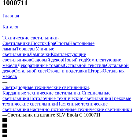
1000711
Главная
—
Каталог
—
Технические светильники
Светильники
Люстры
Бра
Споты
Настольные
лампы
Торшеры
Уличные
светильники
Лампочки
Комплектующие
светильников
Садовый декор
Новый год
Комплектующие
мебели
Декоративные товары
Остальной текстиль
Остальной
декор
Остальной свет
Столы и подставки
Шторы
Остальная
мебель
—
Светодиодные технические светильники
Карданные технические светильники
Специальные
светильники
Потолочные технические светильники
Трековые
технические светильники
Настенные технические
светильники
Настенно-потолочные технические светильники
—
Светильник на штанге SLV Enola C 1000711