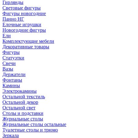
Гирлянды
Световые фигуры
Фигуры новогодние
Панно НГ
Елочные игрушки
Новогодние фигуры
Ели
Комплектующие мебели
Декоративные товары
Фигуры
Статуэтки
Свечи
Вазы
Держатели
Фонтаны
Камины
Электрокамины
Остальной текстиль
Остальной декор
Остальной свет
Столы и подставки
Журнальные столы
Журнальные столы остальные
Туалетные столы и трюмо
Зеркала