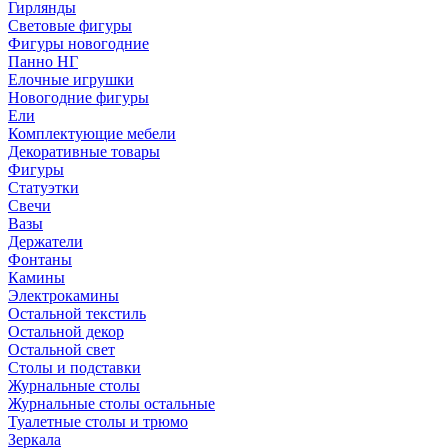
Гирлянды
Световые фигуры
Фигуры новогодние
Панно НГ
Елочные игрушки
Новогодние фигуры
Ели
Комплектующие мебели
Декоративные товары
Фигуры
Статуэтки
Свечи
Вазы
Держатели
Фонтаны
Камины
Электрокамины
Остальной текстиль
Остальной декор
Остальной свет
Столы и подставки
Журнальные столы
Журнальные столы остальные
Туалетные столы и трюмо
Зеркала