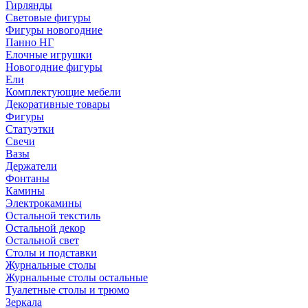
Гирлянды
Световые фигуры
Фигуры новогодние
Панно НГ
Елочные игрушки
Новогодние фигуры
Ели
Комплектующие мебели
Декоративные товары
Фигуры
Статуэтки
Свечи
Вазы
Держатели
Фонтаны
Камины
Электрокамины
Остальной текстиль
Остальной декор
Остальной свет
Столы и подставки
Журнальные столы
Журнальные столы остальные
Туалетные столы и трюмо
Зеркала