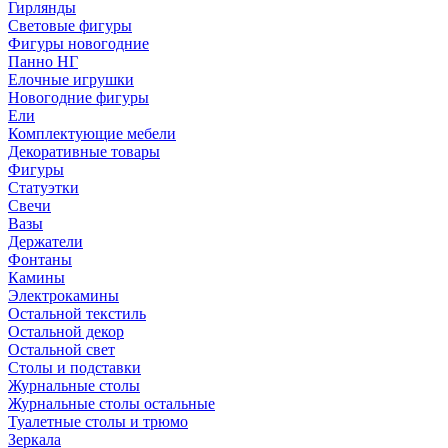
Гирлянды
Световые фигуры
Фигуры новогодние
Панно НГ
Елочные игрушки
Новогодние фигуры
Ели
Комплектующие мебели
Декоративные товары
Фигуры
Статуэтки
Свечи
Вазы
Держатели
Фонтаны
Камины
Электрокамины
Остальной текстиль
Остальной декор
Остальной свет
Столы и подставки
Журнальные столы
Журнальные столы остальные
Туалетные столы и трюмо
Зеркала