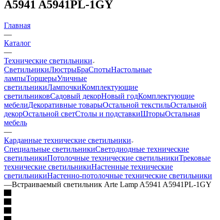
A5941 A5941PL-1GY
Главная
—
Каталог
—
Технические светильники
Светильники
Люстры
Бра
Споты
Настольные
лампы
Торшеры
Уличные
светильники
Лампочки
Комплектующие
светильников
Садовый декор
Новый год
Комплектующие
мебели
Декоративные товары
Остальной текстиль
Остальной
декор
Остальной свет
Столы и подставки
Шторы
Остальная
мебель
—
Карданные технические светильники
Специальные светильники
Светодиодные технические
светильники
Потолочные технические светильники
Трековые
технические светильники
Настенные технические
светильники
Настенно-потолочные технические светильники
—
Встраиваемый светильник Arte Lamp A5941 A5941PL-1GY