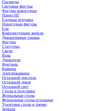
Гирлянды
Световые фигуры
Фигуры новогодние
Панно НГ
Елочные игрушки
Новогодние фигуры
Ели
Комплектующие мебели
Декоративные товары
Фигуры
Статуэтки
Свечи
Вазы
Держатели
Фонтаны
Камины
Электрокамины
Остальной текстиль
Остальной декор
Остальной свет
Столы и подставки
Журнальные столы
Журнальные столы остальные
Туалетные столы и трюмо
Зеркала