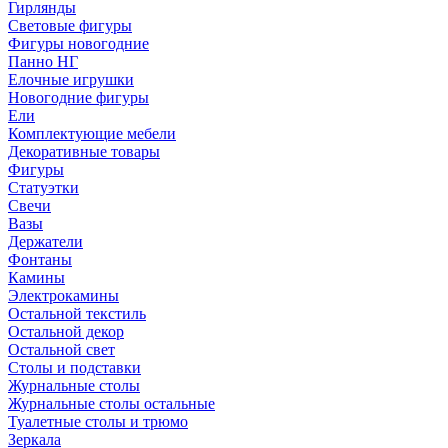
Гирлянды
Световые фигуры
Фигуры новогодние
Панно НГ
Елочные игрушки
Новогодние фигуры
Ели
Комплектующие мебели
Декоративные товары
Фигуры
Статуэтки
Свечи
Вазы
Держатели
Фонтаны
Камины
Электрокамины
Остальной текстиль
Остальной декор
Остальной свет
Столы и подставки
Журнальные столы
Журнальные столы остальные
Туалетные столы и трюмо
Зеркала