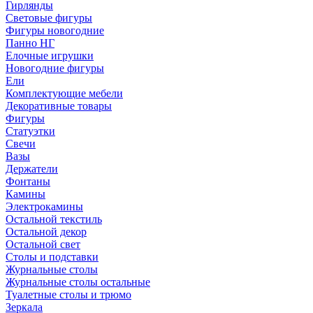
Гирлянды
Световые фигуры
Фигуры новогодние
Панно НГ
Елочные игрушки
Новогодние фигуры
Ели
Комплектующие мебели
Декоративные товары
Фигуры
Статуэтки
Свечи
Вазы
Держатели
Фонтаны
Камины
Электрокамины
Остальной текстиль
Остальной декор
Остальной свет
Столы и подставки
Журнальные столы
Журнальные столы остальные
Туалетные столы и трюмо
Зеркала