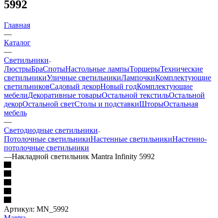
5992
Главная
—
Каталог
—
Светильники
Люстры
Бра
Споты
Настольные лампы
Торшеры
Технические
светильники
Уличные светильники
Лампочки
Комплектующие
светильников
Садовый декор
Новый год
Комплектующие
мебели
Декоративные товары
Остальной текстиль
Остальной
декор
Остальной свет
Столы и подставки
Шторы
Остальная
мебель
—
Светодиодные светильники
Потолочные светильники
Настенные светильники
Настенно-
потолочные светильники
—
Накладной светильник Mantra Infinity 5992
Артикул:
MN_5992
Mantra