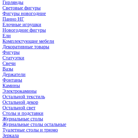
Гирлянды
Световые фигуры
Фигуры новогодние
Панно НГ
Елочные игрушки
Новогодние фигуры
Ели
Комплектующие мебели
Декоративные товары
Фигуры
Статуэтки
Свечи
Вазы
Держатели
Фонтаны
Камины
Электрокамины
Остальной текстиль
Остальной декор
Остальной свет
Столы и подставки
Журнальные столы
Журнальные столы остальные
Туалетные столы и трюмо
Зеркала