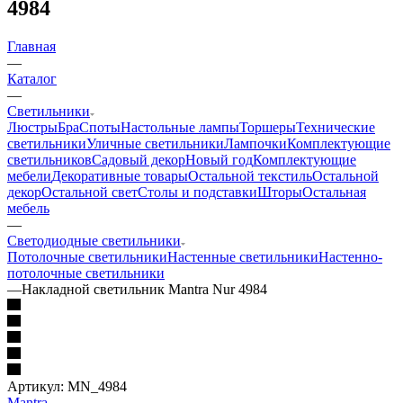
4984
Главная
—
Каталог
—
Светильники
Люстры
Бра
Споты
Настольные лампы
Торшеры
Технические
светильники
Уличные светильники
Лампочки
Комплектующие
светильников
Садовый декор
Новый год
Комплектующие
мебели
Декоративные товары
Остальной текстиль
Остальной
декор
Остальной свет
Столы и подставки
Шторы
Остальная
мебель
—
Светодиодные светильники
Потолочные светильники
Настенные светильники
Настенно-
потолочные светильники
—
Накладной светильник Mantra Nur 4984
Артикул:
MN_4984
Mantra