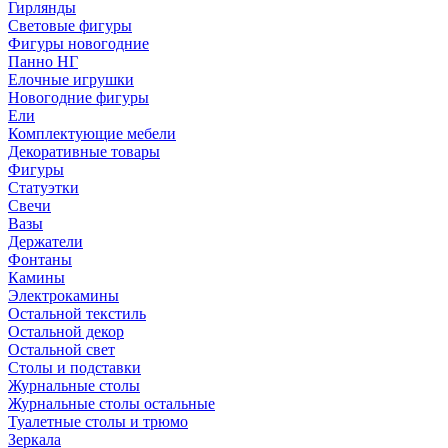
Гирлянды
Световые фигуры
Фигуры новогодние
Панно НГ
Елочные игрушки
Новогодние фигуры
Ели
Комплектующие мебели
Декоративные товары
Фигуры
Статуэтки
Свечи
Вазы
Держатели
Фонтаны
Камины
Электрокамины
Остальной текстиль
Остальной декор
Остальной свет
Столы и подставки
Журнальные столы
Журнальные столы остальные
Туалетные столы и трюмо
Зеркала