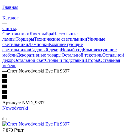
Главная
—
Каталог
—
Споты
Светильники
Люстры
Бра
Настольные
лампы
Торшеры
Технические светильники
Уличные
светильники
Лампочки
Комплектующие
светильников
Садовый декор
Новый год
Комплектующие
мебели
Декоративные товары
Остальной текстиль
Остальной
декор
Остальной свет
Столы и подставки
Шторы
Остальная
мебель
—
Спот Nowodvorski Eye Fit 9397
Артикул:
NVD_9397
Nowodvorski
7 870
₽
/шт