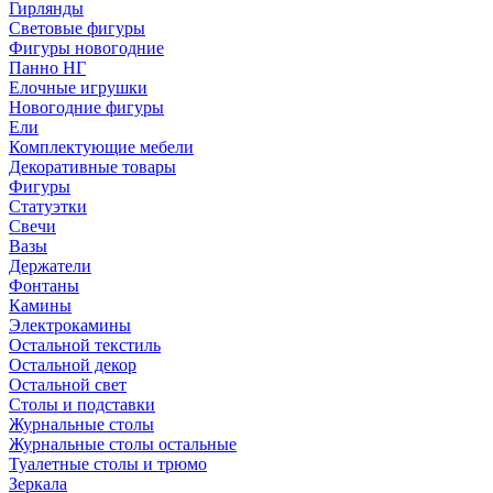
Гирлянды
Световые фигуры
Фигуры новогодние
Панно НГ
Елочные игрушки
Новогодние фигуры
Ели
Комплектующие мебели
Декоративные товары
Фигуры
Статуэтки
Свечи
Вазы
Держатели
Фонтаны
Камины
Электрокамины
Остальной текстиль
Остальной декор
Остальной свет
Столы и подставки
Журнальные столы
Журнальные столы остальные
Туалетные столы и трюмо
Зеркала