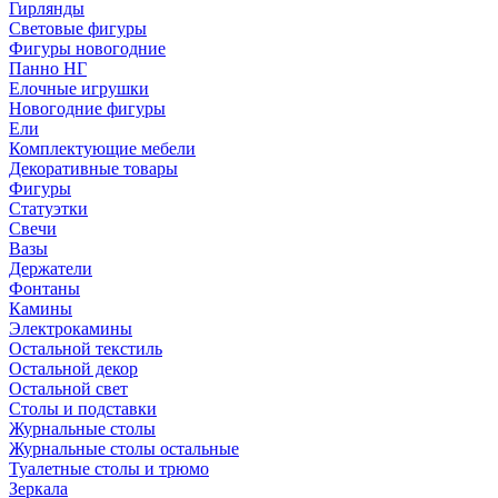
Гирлянды
Световые фигуры
Фигуры новогодние
Панно НГ
Елочные игрушки
Новогодние фигуры
Ели
Комплектующие мебели
Декоративные товары
Фигуры
Статуэтки
Свечи
Вазы
Держатели
Фонтаны
Камины
Электрокамины
Остальной текстиль
Остальной декор
Остальной свет
Столы и подставки
Журнальные столы
Журнальные столы остальные
Туалетные столы и трюмо
Зеркала