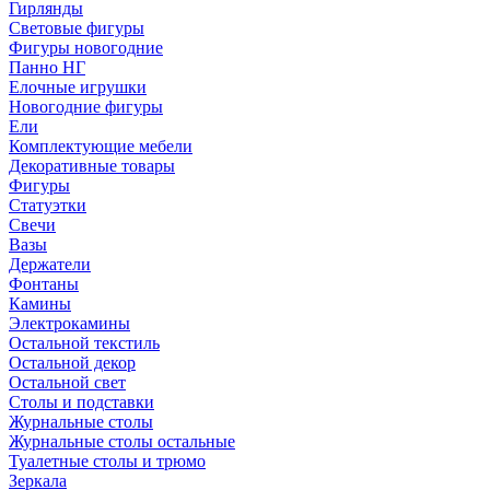
Гирлянды
Световые фигуры
Фигуры новогодние
Панно НГ
Елочные игрушки
Новогодние фигуры
Ели
Комплектующие мебели
Декоративные товары
Фигуры
Статуэтки
Свечи
Вазы
Держатели
Фонтаны
Камины
Электрокамины
Остальной текстиль
Остальной декор
Остальной свет
Столы и подставки
Журнальные столы
Журнальные столы остальные
Туалетные столы и трюмо
Зеркала