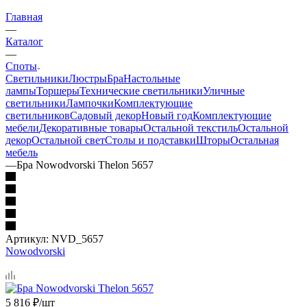
Главная
—
Каталог
—
Споты
Светильники
Люстры
Бра
Настольные
лампы
Торшеры
Технические светильники
Уличные
светильники
Лампочки
Комплектующие
светильников
Садовый декор
Новый год
Комплектующие
мебели
Декоративные товары
Остальной текстиль
Остальной
декор
Остальной свет
Столы и подставки
Шторы
Остальная
мебель
—
Бра Nowodvorski Thelon 5657
Артикул:
NVD_5657
Nowodvorski
5 816
₽
/шт