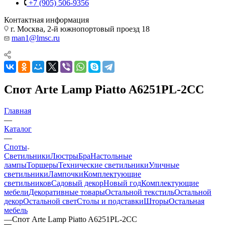
+7 (905) 506-9356
Контактная информация
г. Москва, 2-й южнопортовый проезд 18
man1@lmsc.ru
Спот Arte Lamp Piatto A6251PL-2CC
Главная
—
Каталог
—
Споты
Светильники
Люстры
Бра
Настольные
лампы
Торшеры
Технические светильники
Уличные
светильники
Лампочки
Комплектующие
светильников
Садовый декор
Новый год
Комплектующие
мебели
Декоративные товары
Остальной текстиль
Остальной
декор
Остальной свет
Столы и подставки
Шторы
Остальная
мебель
—
Спот Arte Lamp Piatto A6251PL-2CC