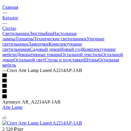
Главная
—
Каталог
—
Споты
Светильники
Люстры
Бра
Настольные
лампы
Торшеры
Технические светильники
Уличные
светильники
Лампочки
Комплектующие
светильников
Садовый декор
Новый год
Комплектующие
мебели
Декоративные товары
Остальной текстиль
Остальной
декор
Остальной свет
Столы и подставки
Шторы
Остальная
мебель
—
Спот Arte Lamp Luned A2214AP-1AB
Артикул:
AR_A2214AP-1AB
Arte Lamp
2 520
₽
/шт