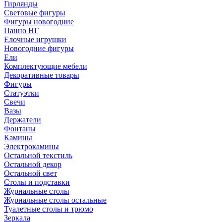
Гирлянды
Световые фигуры
Фигуры новогодние
Панно НГ
Елочные игрушки
Новогодние фигуры
Ели
Комплектующие мебели
Декоративные товары
Фигуры
Статуэтки
Свечи
Вазы
Держатели
Фонтаны
Камины
Электрокамины
Остальной текстиль
Остальной декор
Остальной свет
Столы и подставки
Журнальные столы
Журнальные столы остальные
Туалетные столы и трюмо
Зеркала