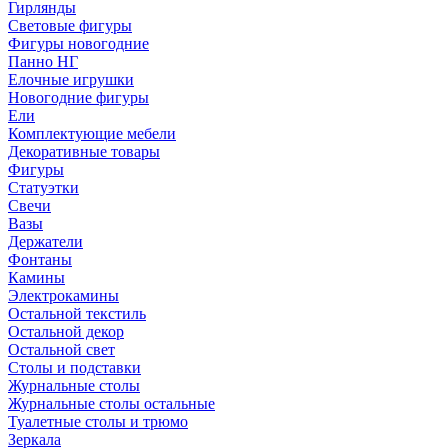
Гирлянды
Световые фигуры
Фигуры новогодние
Панно НГ
Елочные игрушки
Новогодние фигуры
Ели
Комплектующие мебели
Декоративные товары
Фигуры
Статуэтки
Свечи
Вазы
Держатели
Фонтаны
Камины
Электрокамины
Остальной текстиль
Остальной декор
Остальной свет
Столы и подставки
Журнальные столы
Журнальные столы остальные
Туалетные столы и трюмо
Зеркала