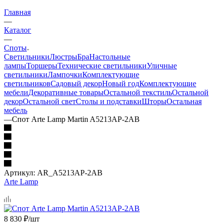
Главная
—
Каталог
—
Споты
Светильники
Люстры
Бра
Настольные
лампы
Торшеры
Технические светильники
Уличные
светильники
Лампочки
Комплектующие
светильников
Садовый декор
Новый год
Комплектующие
мебели
Декоративные товары
Остальной текстиль
Остальной
декор
Остальной свет
Столы и подставки
Шторы
Остальная
мебель
—
Спот Arte Lamp Martin A5213AP-2AB
Артикул:
AR_A5213AP-2AB
Arte Lamp
8 830
₽
/шт