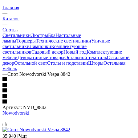
Главная
—
Каталог
—
Споты
Светильники
Люстры
Бра
Настольные
лампы
Торшеры
Технические светильники
Уличные
светильники
Лампочки
Комплектующие
светильников
Садовый декор
Новый год
Комплектующие
мебели
Декоративные товары
Остальной текстиль
Остальной
декор
Остальной свет
Столы и подставки
Шторы
Остальная
мебель
—
Спот Nowodvorski Vespa 8842
Артикул:
NVD_8842
Nowodvorski
35 940
₽
/шт