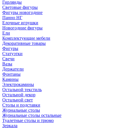
Гирлянды
Световые фигуры
Фигуры новогодние
Панно НГ
Елочные игрушки
Новогодние фигуры
Ели
Комплектующие мебели
Декоративные товары
Фигуры
Статуэтки
Свечи
Вазы
Держатели
Фонтаны
Камины
Электрокамины
Остальной текстиль
Остальной декор
Остальной свет
Столы и подставки
Журнальные столы
Журнальные столы остальные
Туалетные столы и трюмо
Зеркала