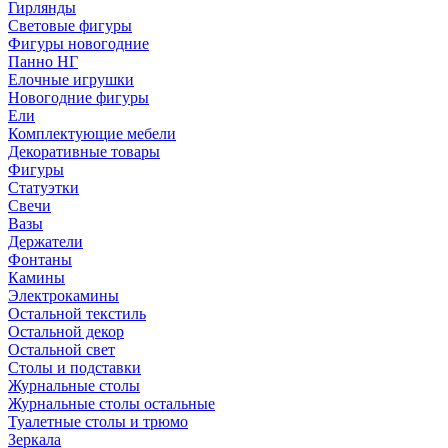
Гирлянды
Световые фигуры
Фигуры новогодние
Панно НГ
Елочные игрушки
Новогодние фигуры
Ели
Комплектующие мебели
Декоративные товары
Фигуры
Статуэтки
Свечи
Вазы
Держатели
Фонтаны
Камины
Электрокамины
Остальной текстиль
Остальной декор
Остальной свет
Столы и подставки
Журнальные столы
Журнальные столы остальные
Туалетные столы и трюмо
Зеркала