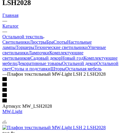
LSH2028
Главная
—
Каталог
—
Остальной текстиль
Светильники
Люстры
Бра
Споты
Настольные
лампы
Торшеры
Технические светильники
Уличные
светильники
Лампочки
Комплектующие
светильников
Садовый декор
Новый год
Комплектующие
мебели
Декоративные товары
Остальной декор
Остальной
свет
Столы и подставки
Шторы
Остальная мебель
—
Плафон текстильный MW-Light LSH 2 LSH2028
Артикул:
MW_LSH2028
MW-Light