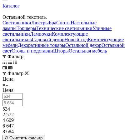
—
Каталог
—
Остальной текстиль
Светильники
Люстры
Бра
Споты
Настольные
лампы
Торшеры
Технические светильники
Уличные
светильники
Лампочки
Комплектующие
светильников
Садовый декор
Новый год
Комплектующие
мебели
Декоративные товары
Остальной декор
Остальной
свет
Столы и подставки
Шторы
Остальная мебель
Фильтр
Фильтр
Цена
Цена
534
2 572
4 609
6 647
8 684
Очистить фильтр