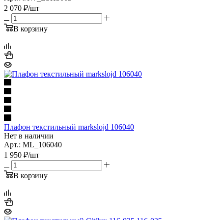
2 070
₽
/шт
В корзину
Плафон текстильный markslojd 106040
Нет в наличии
Арт.: ML_106040
1 950
₽
/шт
В корзину