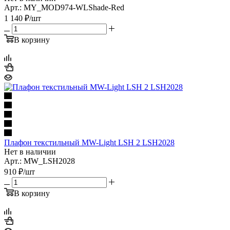
Арт.: MY_MOD974-WLShade-Red
1 140
₽
/шт
В корзину
Плафон текстильный MW-Light LSH 2 LSH2028
Нет в наличии
Арт.: MW_LSH2028
910
₽
/шт
В корзину