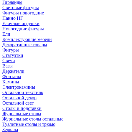
Гирлянды
Световые фигуры
Фигуры новогодние
Панно НГ
Елочные игрушки
Новогодние фигуры
Ели
Комплектующие мебели
Декоративные товары
Фигуры
Статуэтки
Свечи
Вазы
Держатели
Фонтаны
Камины
Электрокамины
Остальной текстиль
Остальной декор
Остальной свет
Столы и подставки
Журнальные столы
Журнальные столы остальные
Туалетные столы и трюмо
Зеркала