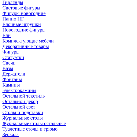
Гирлянды
Световые фигуры
Фигуры новогодние
Панно НГ
Елочные игрушки
Новогодние фигуры
Ели
Комплектующие мебели
Декоративные товары
Фигуры
Статуэтки
Свечи
Вазы
Держатели
Фонтаны
Камины
Электрокамины
Остальной текстиль
Остальной декор
Остальной свет
Столы и подставки
Журнальные столы
Журнальные столы остальные
Туалетные столы и трюмо
Зеркала