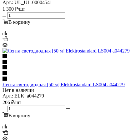
Арт.: UL_UL-00004541
1 300
₽
/шт
В корзину
Лента светодиодная [50 м] Elektrostandard LS004 a044279
Нет в наличии
Арт.: ELK_a044279
206
₽
/шт
В корзину