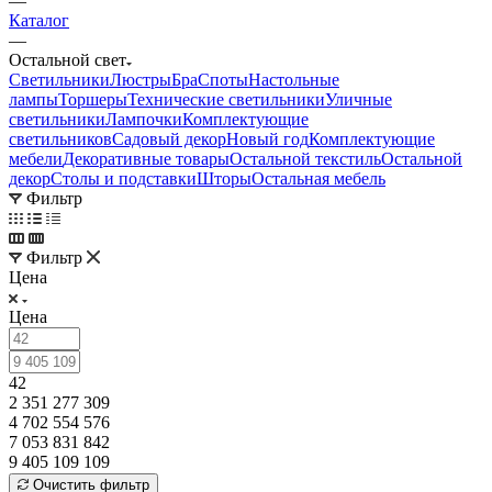
—
Каталог
—
Остальной свет
Светильники
Люстры
Бра
Споты
Настольные
лампы
Торшеры
Технические светильники
Уличные
светильники
Лампочки
Комплектующие
светильников
Садовый декор
Новый год
Комплектующие
мебели
Декоративные товары
Остальной текстиль
Остальной
декор
Столы и подставки
Шторы
Остальная мебель
Фильтр
Фильтр
Цена
Цена
42
2 351 277 309
4 702 554 576
7 053 831 842
9 405 109 109
Очистить фильтр