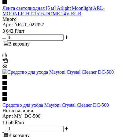
Лента светодиодная [5 м] Arlight Moonlight ARL-
MOONLIGHT-1516-DOME 24V RGB
Много
Арт.: ARLT_027957
3 642
₽
/шт
В корзину
Средство для ухода Maytoni Crystal Cleaner DC-500
Нет в наличии
Арт.: MY_DC-500
1 650
₽
/шт
В корзину