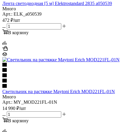
Лента светодиодная [5 м] Elektrostandard 2835 a050539
Много
Арт.: ELK_a050539
472
₽
/шт
В корзину
Светильник на растяжке Maytoni Erich MOD221FL-01N
Много
Арт.: MY_MOD221FL-01N
14 990
₽
/шт
В корзину