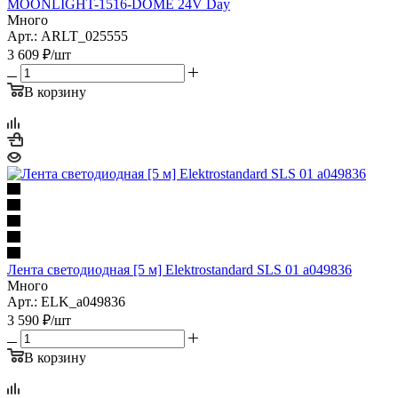
MOONLIGHT-1516-DOME 24V Day
Много
Арт.: ARLT_025555
3 609
₽
/шт
В корзину
Лента светодиодная [5 м] Elektrostandard SLS 01 a049836
Много
Арт.: ELK_a049836
3 590
₽
/шт
В корзину