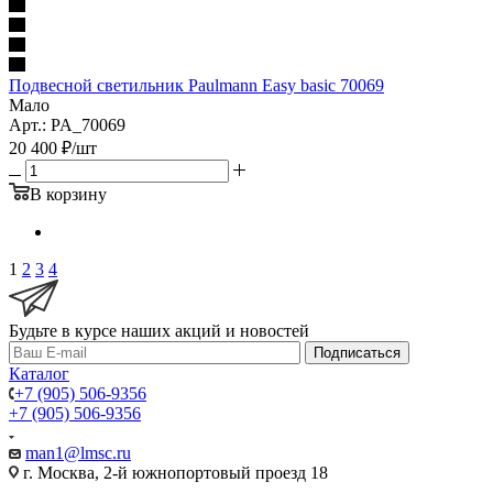
Подвесной светильник Paulmann Easy basic 70069
Мало
Арт.: PA_70069
20 400
₽
/шт
В корзину
1
2
3
4
Будьте в курсе наших акций и новостей
Подписаться
Каталог
+7 (905) 506-9356
+7 (905) 506-9356
man1@lmsc.ru
г. Москва, 2-й южнопортовый проезд 18