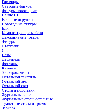
Гирлянды
Световые фигуры
Фигуры новогодние
Панно НГ
Елочные игрушки
Новогодние фигуры
Ели
Комплектующие мебели
Декоративные товары
Фигуры
Статуэтки
Свечи
Вазы
Держатели
Фонтаны
Камины
Электрокамины
Остальной текстиль
Остальной декор
Остальной свет
Столы и подставки
Журнальные столы
Журнальные столы остальные
Туалетные столы и трюмо
Зеркала