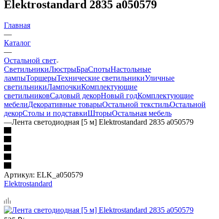
Elektrostandard 2835 a050579
Главная
—
Каталог
—
Остальной свет
Светильники
Люстры
Бра
Споты
Настольные
лампы
Торшеры
Технические светильники
Уличные
светильники
Лампочки
Комплектующие
светильников
Садовый декор
Новый год
Комплектующие
мебели
Декоративные товары
Остальной текстиль
Остальной
декор
Столы и подставки
Шторы
Остальная мебель
—
Лента светодиодная [5 м] Elektrostandard 2835 a050579
Артикул:
ELK_a050579
Elektrostandard