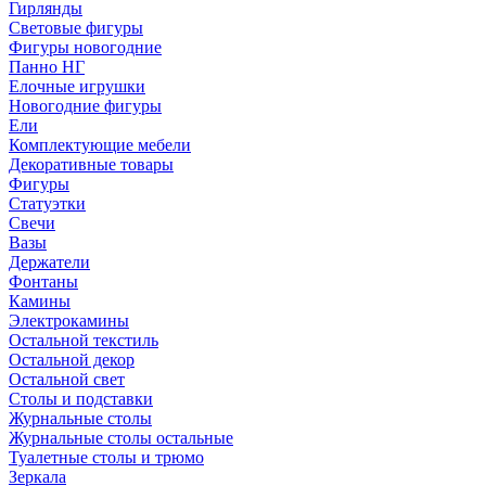
Гирлянды
Световые фигуры
Фигуры новогодние
Панно НГ
Елочные игрушки
Новогодние фигуры
Ели
Комплектующие мебели
Декоративные товары
Фигуры
Статуэтки
Свечи
Вазы
Держатели
Фонтаны
Камины
Электрокамины
Остальной текстиль
Остальной декор
Остальной свет
Столы и подставки
Журнальные столы
Журнальные столы остальные
Туалетные столы и трюмо
Зеркала