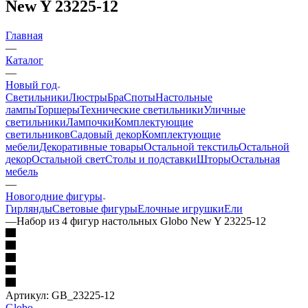
New Y 23225-12
Главная
—
Каталог
—
Новый год
Светильники
Люстры
Бра
Споты
Настольные
лампы
Торшеры
Технические светильники
Уличные
светильники
Лампочки
Комплектующие
светильников
Садовый декор
Комплектующие
мебели
Декоративные товары
Остальной текстиль
Остальной
декор
Остальной свет
Столы и подставки
Шторы
Остальная
мебель
—
Новогодние фигуры
Гирлянды
Световые фигуры
Елочные игрушки
Ели
—
Набор из 4 фигур настольных Globo New Y 23225-12
Артикул:
GB_23225-12
Globo