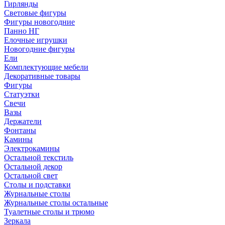
Гирлянды
Световые фигуры
Фигуры новогодние
Панно НГ
Елочные игрушки
Новогодние фигуры
Ели
Комплектующие мебели
Декоративные товары
Фигуры
Статуэтки
Свечи
Вазы
Держатели
Фонтаны
Камины
Электрокамины
Остальной текстиль
Остальной декор
Остальной свет
Столы и подставки
Журнальные столы
Журнальные столы остальные
Туалетные столы и трюмо
Зеркала