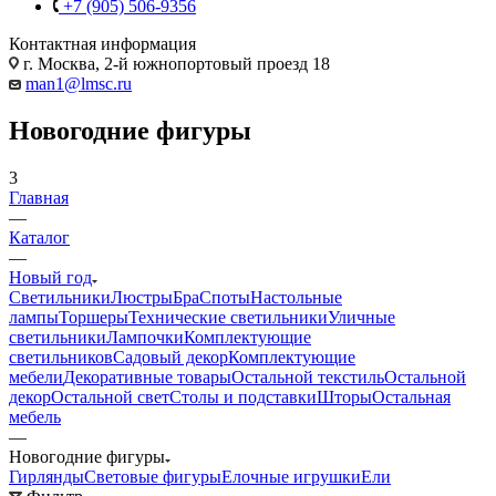
+7 (905) 506-9356
Контактная информация
г. Москва, 2-й южнопортовый проезд 18
man1@lmsc.ru
Новогодние фигуры
3
Главная
—
Каталог
—
Новый год
Светильники
Люстры
Бра
Споты
Настольные
лампы
Торшеры
Технические светильники
Уличные
светильники
Лампочки
Комплектующие
светильников
Садовый декор
Комплектующие
мебели
Декоративные товары
Остальной текстиль
Остальной
декор
Остальной свет
Столы и подставки
Шторы
Остальная
мебель
—
Новогодние фигуры
Гирлянды
Световые фигуры
Елочные игрушки
Ели