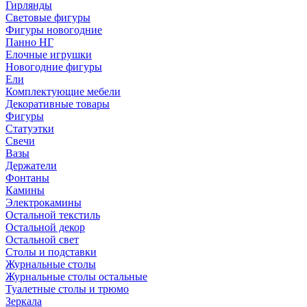
Гирлянды
Световые фигуры
Фигуры новогодние
Панно НГ
Елочные игрушки
Новогодние фигуры
Ели
Комплектующие мебели
Декоративные товары
Фигуры
Статуэтки
Свечи
Вазы
Держатели
Фонтаны
Камины
Электрокамины
Остальной текстиль
Остальной декор
Остальной свет
Столы и подставки
Журнальные столы
Журнальные столы остальные
Туалетные столы и трюмо
Зеркала