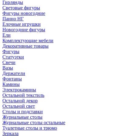
Гирлянды
Световые фигуры
Фигуры новогодние
Панно НГ
Елочные игрушки
Новогодние фигуры
Ели
Комплектующие мебели
Декоративные товары
Фигуры
Статуэтки
Свечи
Вазы
Держатели
Фонтаны
Камины
Электрокамины
Остальной текстиль
Остальной декор
Остальной свет
Столы и подставки
Журнальные столы
Журнальные столы остальные
Туалетные столы и трюмо
Зеркала