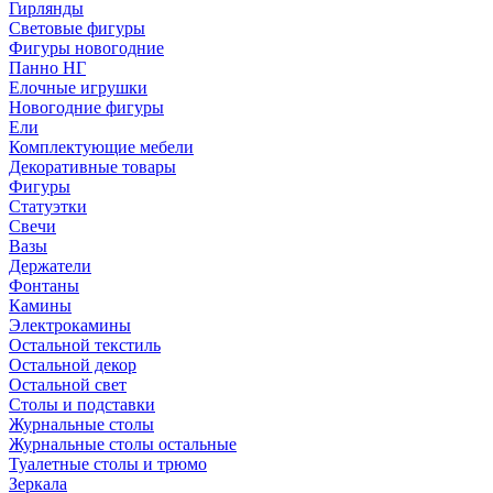
Гирлянды
Световые фигуры
Фигуры новогодние
Панно НГ
Елочные игрушки
Новогодние фигуры
Ели
Комплектующие мебели
Декоративные товары
Фигуры
Статуэтки
Свечи
Вазы
Держатели
Фонтаны
Камины
Электрокамины
Остальной текстиль
Остальной декор
Остальной свет
Столы и подставки
Журнальные столы
Журнальные столы остальные
Туалетные столы и трюмо
Зеркала