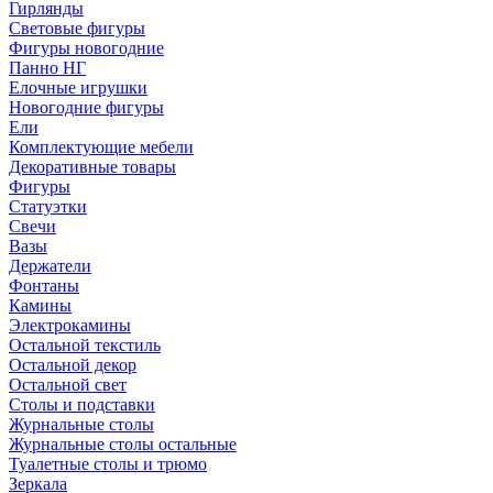
Гирлянды
Световые фигуры
Фигуры новогодние
Панно НГ
Елочные игрушки
Новогодние фигуры
Ели
Комплектующие мебели
Декоративные товары
Фигуры
Статуэтки
Свечи
Вазы
Держатели
Фонтаны
Камины
Электрокамины
Остальной текстиль
Остальной декор
Остальной свет
Столы и подставки
Журнальные столы
Журнальные столы остальные
Туалетные столы и трюмо
Зеркала