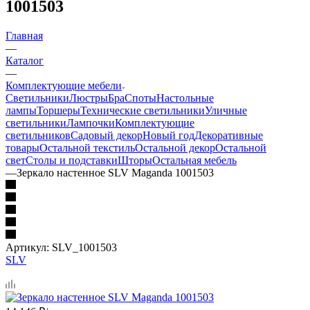
1001503
Главная
—
Каталог
—
Комплектующие мебели
Светильники
Люстры
Бра
Споты
Настольные
лампы
Торшеры
Технические светильники
Уличные
светильники
Лампочки
Комплектующие
светильников
Садовый декор
Новый год
Декоративные
товары
Остальной текстиль
Остальной декор
Остальной
свет
Столы и подставки
Шторы
Остальная мебель
—
Зеркало настенное SLV Maganda 1001503
Артикул:
SLV_1001503
SLV