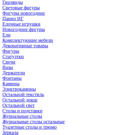
Гирлянды
Световые фигуры
Фигуры новогодние
Панно НГ
Елочные игрушки
Новогодние фигуры
Ели
Комплектующие мебели
Декоративные товары
Фигуры
Статуэтки
Свечи
Вазы
Держатели
Фонтаны
Камины
Электрокамины
Остальной текстиль
Остальной декор
Остальной свет
Столы и подставки
Журнальные столы
Журнальные столы остальные
Туалетные столы и трюмо
Зеркала