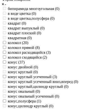
бипирамида многоугольная (
0
)
в виде цветка (
0
)
в виде цветка,полусфера (
0
)
квадрат (
0
)
квадрат выпуклый (
0
)
квадрат плоский (
0
)
квадратная (
0
)
колокол (
20
)
колокол прямой (
8
)
колокол расходящийся (
3
)
колокол сходящийся (
2
)
конус (
37
)
конус двойной (
0
)
конус круглый (
0
)
конус круглый усеченный (
3
)
конус круглый усеченный вниз,вперед (
0
)
конус круглый,цилиндр круглый (
0
)
конус овальный (
0
)
конус овальный усеченный (
0
)
конус,полусфера (
1
)
конус,цилиндр круглый (
0
)