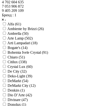
4 702 604 635
7 053 906 872
9 405 209 109
Бренд
: 1
Alfa (
61
)
Ambiente by Brizzi (
26
)
Ambrella (
50
)
Arte Lamp (
502
)
Arti Lampadari (
18
)
Bogate's (
14
)
Bohemia Ivele Crystal (
91
)
Chiaro (
51
)
Citilux (
338
)
Crystal Lux (
60
)
De City (
32
)
Deko-Light (
39
)
DeMarkt (
54
)
DeMarkt City (
12
)
Denkirs (
1
)
Dio D’Arte (
42
)
Divinare (
47
)
Donolux (
1
)