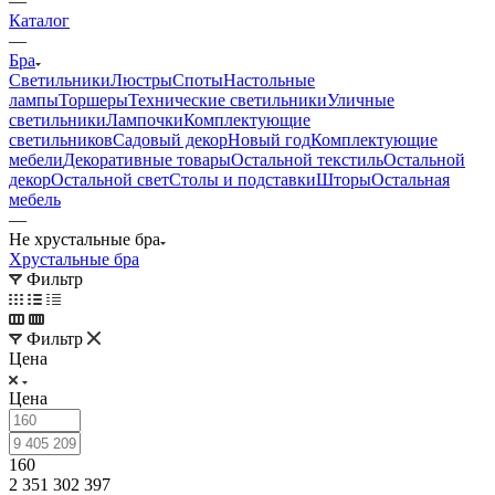
—
Каталог
—
Бра
Светильники
Люстры
Споты
Настольные
лампы
Торшеры
Технические светильники
Уличные
светильники
Лампочки
Комплектующие
светильников
Садовый декор
Новый год
Комплектующие
мебели
Декоративные товары
Остальной текстиль
Остальной
декор
Остальной свет
Столы и подставки
Шторы
Остальная
мебель
—
Не хрустальные бра
Хрустальные бра
Фильтр
Фильтр
Цена
Цена
160
2 351 302 397