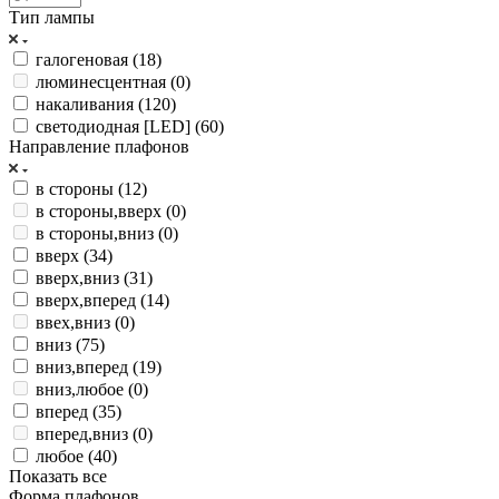
Тип лампы
галогеновая (
18
)
люминесцентная (
0
)
накаливания (
120
)
светодиодная [LED] (
60
)
Направление плафонов
в стороны (
12
)
в стороны,вверх (
0
)
в стороны,вниз (
0
)
вверх (
34
)
вверх,вниз (
31
)
вверх,вперед (
14
)
ввех,вниз (
0
)
вниз (
75
)
вниз,вперед (
19
)
вниз,любое (
0
)
вперед (
35
)
вперед,вниз (
0
)
любое (
40
)
Показать все
Форма плафонов