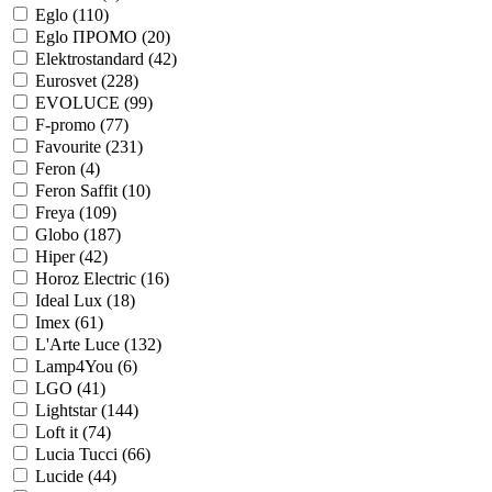
Eglo (
110
)
Eglo ПРОМО (
20
)
Elektrostandard (
42
)
Eurosvet (
228
)
EVOLUCE (
99
)
F-promo (
77
)
Favourite (
231
)
Feron (
4
)
Feron Saffit (
10
)
Freya (
109
)
Globo (
187
)
Hiper (
42
)
Horoz Electric (
16
)
Ideal Lux (
18
)
Imex (
61
)
L'Arte Luce (
132
)
Lamp4You (
6
)
LGO (
41
)
Lightstar (
144
)
Loft it (
74
)
Lucia Tucci (
66
)
Lucide (
44
)