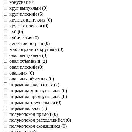
конусная (
0
)
круг выпуклый (
0
)
круг плоский (
5
)
круглая выпуклая (
0
)
круглая плоская (
0
)
куб (
0
)
кубическая (
0
)
лепесток острый (
0
)
многогранник круглый (
0
)
овал выпуклый (
0
)
овал объемный (
2
)
овал плоский (
0
)
овальная (
0
)
овальная объемная (
0
)
пирамида квадратная (
2
)
пирамида многоугольная (
0
)
пирамида прямоугольная (
0
)
пирамида треугольная (
0
)
пирамидальная (
1
)
полуколокол прямой (
0
)
полуколокол расходящийся (
0
)
полуколокол сходящийся (
0
)
полуконус (
0
)