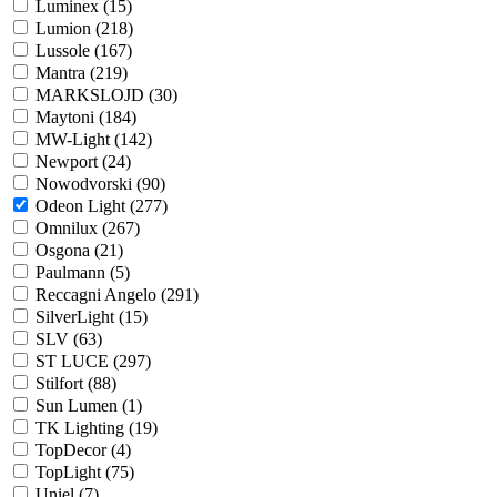
Luminex (
15
)
Lumion (
218
)
Lussole (
167
)
Mantra (
219
)
MARKSLOJD (
30
)
Maytoni (
184
)
MW-Light (
142
)
Newport (
24
)
Nowodvorski (
90
)
Odeon Light (
277
)
Omnilux (
267
)
Osgona (
21
)
Paulmann (
5
)
Reccagni Angelo (
291
)
SilverLight (
15
)
SLV (
63
)
ST LUCE (
297
)
Stilfort (
88
)
Sun Lumen (
1
)
TK Lighting (
19
)
TopDecor (
4
)
TopLight (
75
)
Uniel (
7
)