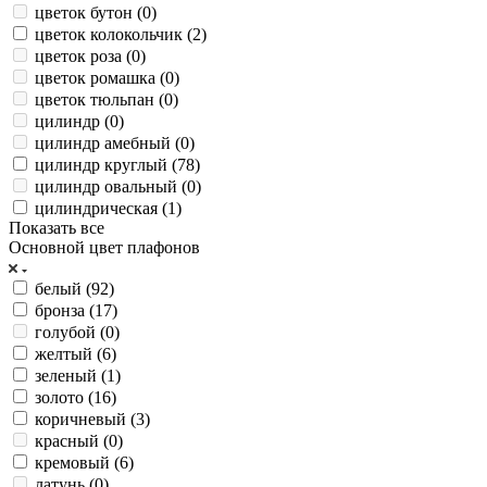
цветок бутон (
0
)
цветок колокольчик (
2
)
цветок роза (
0
)
цветок ромашка (
0
)
цветок тюльпан (
0
)
цилиндр (
0
)
цилиндр амебный (
0
)
цилиндр круглый (
78
)
цилиндр овальный (
0
)
цилиндрическая (
1
)
Показать все
Основной цвет плафонов
белый (
92
)
бронза (
17
)
голубой (
0
)
желтый (
6
)
зеленый (
1
)
золото (
16
)
коричневый (
3
)
красный (
0
)
кремовый (
6
)
латунь (
0
)