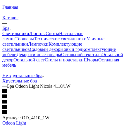
Главная
—
Каталог
—
Бра
Светильники
Люстры
Споты
Настольные
лампы
Торшеры
Технические светильники
Уличные
светильники
Лампочки
Комплектующие
светильников
Садовый декор
Новый год
Комплектующие
мебели
Декоративные товары
Остальной текстиль
Остальной
декор
Остальной свет
Столы и подставки
Шторы
Остальная
мебель
—
Не хрустальные бра
Хрустальные бра
—
Бра Odeon Light Nicola 4110/1W
Артикул:
OD_4110_1W
Odeon Light