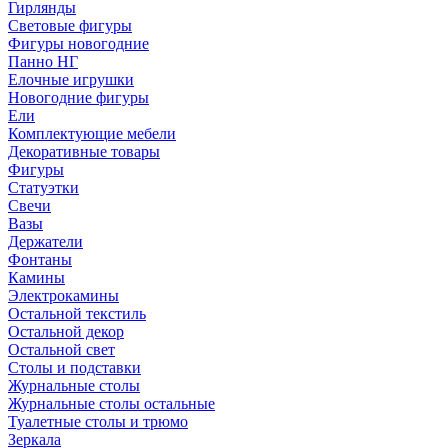
Гирлянды
Световые фигуры
Фигуры новогодние
Панно НГ
Елочные игрушки
Новогодние фигуры
Ели
Комплектующие мебели
Декоративные товары
Фигуры
Статуэтки
Свечи
Вазы
Держатели
Фонтаны
Камины
Электрокамины
Остальной текстиль
Остальной декор
Остальной свет
Столы и подставки
Журнальные столы
Журнальные столы остальные
Туалетные столы и трюмо
Зеркала