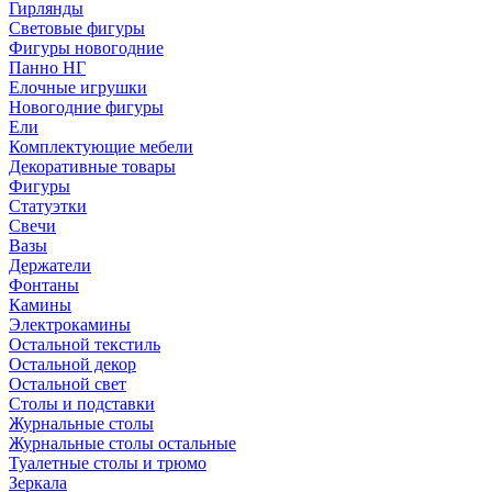
Гирлянды
Световые фигуры
Фигуры новогодние
Панно НГ
Елочные игрушки
Новогодние фигуры
Ели
Комплектующие мебели
Декоративные товары
Фигуры
Статуэтки
Свечи
Вазы
Держатели
Фонтаны
Камины
Электрокамины
Остальной текстиль
Остальной декор
Остальной свет
Столы и подставки
Журнальные столы
Журнальные столы остальные
Туалетные столы и трюмо
Зеркала