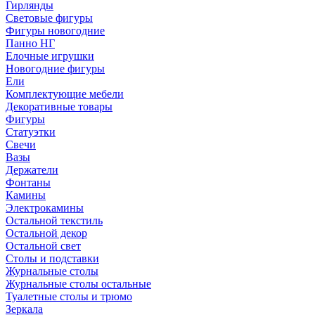
Гирлянды
Световые фигуры
Фигуры новогодние
Панно НГ
Елочные игрушки
Новогодние фигуры
Ели
Комплектующие мебели
Декоративные товары
Фигуры
Статуэтки
Свечи
Вазы
Держатели
Фонтаны
Камины
Электрокамины
Остальной текстиль
Остальной декор
Остальной свет
Столы и подставки
Журнальные столы
Журнальные столы остальные
Туалетные столы и трюмо
Зеркала