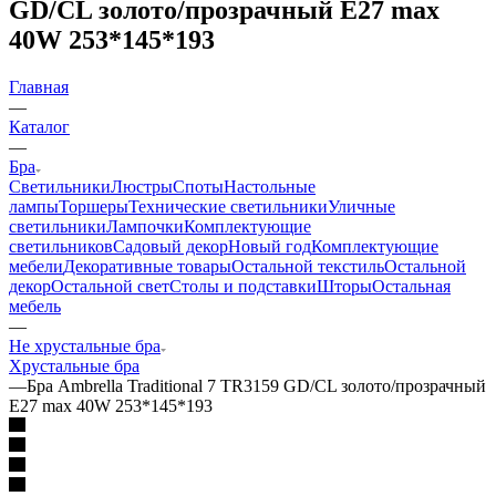
GD/CL золото/прозрачный E27 max
40W 253*145*193
Главная
—
Каталог
—
Бра
Светильники
Люстры
Споты
Настольные
лампы
Торшеры
Технические светильники
Уличные
светильники
Лампочки
Комплектующие
светильников
Садовый декор
Новый год
Комплектующие
мебели
Декоративные товары
Остальной текстиль
Остальной
декор
Остальной свет
Столы и подставки
Шторы
Остальная
мебель
—
Не хрустальные бра
Хрустальные бра
—
Бра Ambrella Traditional 7 TR3159 GD/CL золото/прозрачный
E27 max 40W 253*145*193