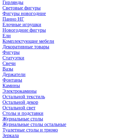
Гирлянды
Световые фигуры
Фигуры новогодние
Панно НГ
Елочные игрушки
Новогодние фигуры
Ели
Комплектующие мебели
Декоративные товары
Фигуры
Статуэтки
Свечи
Вазы
Держатели
Фонтаны
Камины
Электрокамины
Остальной текстиль
Остальной декор
Остальной свет
Столы и подставки
Журнальные столы
Журнальные столы остальные
Туалетные столы и трюмо
Зеркала