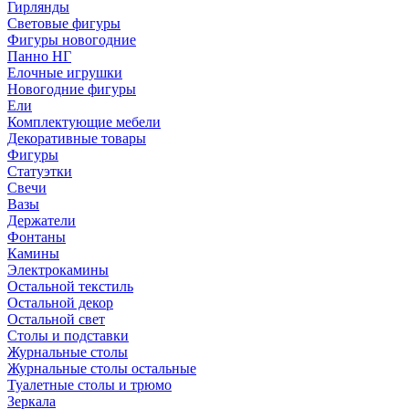
Гирлянды
Световые фигуры
Фигуры новогодние
Панно НГ
Елочные игрушки
Новогодние фигуры
Ели
Комплектующие мебели
Декоративные товары
Фигуры
Статуэтки
Свечи
Вазы
Держатели
Фонтаны
Камины
Электрокамины
Остальной текстиль
Остальной декор
Остальной свет
Столы и подставки
Журнальные столы
Журнальные столы остальные
Туалетные столы и трюмо
Зеркала