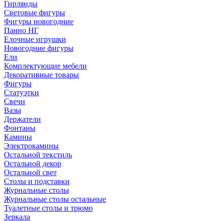
Гирлянды
Световые фигуры
Фигуры новогодние
Панно НГ
Елочные игрушки
Новогодние фигуры
Ели
Комплектующие мебели
Декоративные товары
Фигуры
Статуэтки
Свечи
Вазы
Держатели
Фонтаны
Камины
Электрокамины
Остальной текстиль
Остальной декор
Остальной свет
Столы и подставки
Журнальные столы
Журнальные столы остальные
Туалетные столы и трюмо
Зеркала