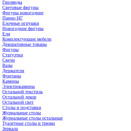
Гирлянды
Световые фигуры
Фигуры новогодние
Панно НГ
Елочные игрушки
Новогодние фигуры
Ели
Комплектующие мебели
Декоративные товары
Фигуры
Статуэтки
Свечи
Вазы
Держатели
Фонтаны
Камины
Электрокамины
Остальной текстиль
Остальной декор
Остальной свет
Столы и подставки
Журнальные столы
Журнальные столы остальные
Туалетные столы и трюмо
Зеркала